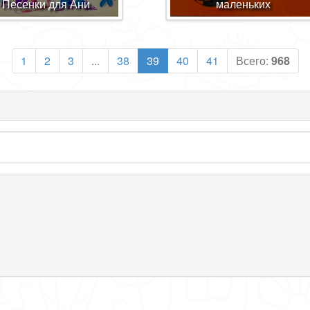
Песенки для Ани
маленьких
1
2
3
...
38
39
40
41
Всего:
968