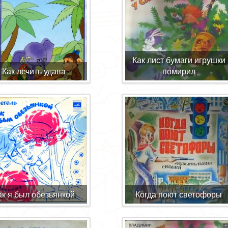
Как лист бумаги игрушки
Как лечить удава
помирил
ак я был обезьянкой
Когда поют светофоры