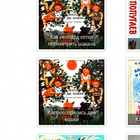
Как леопард хотел
перехитрить шакала
Как поссорились две
кошки
К