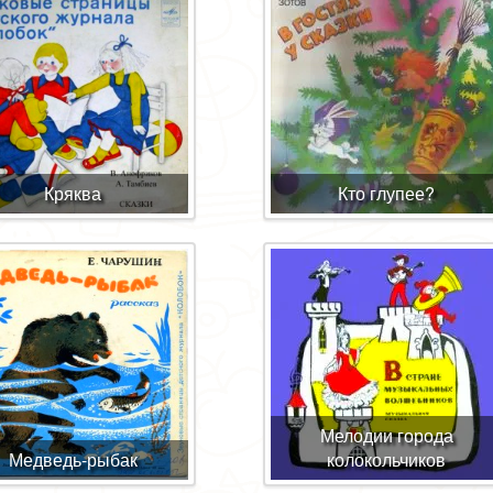
Кряква
Кто глупее?
Мелодии города
Медведь-рыбак
колокольчиков