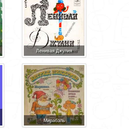
Ленивая Джулия
Мирабэль