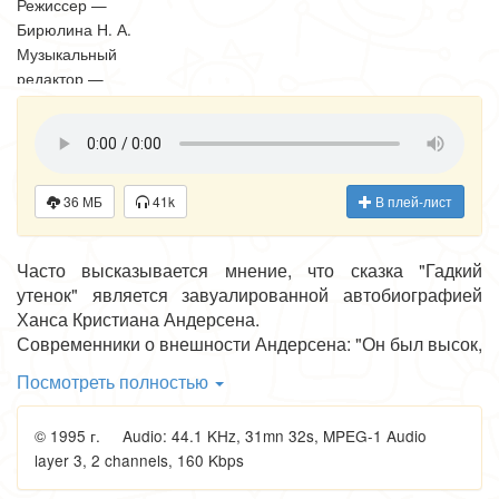
Режиссер —
Бирюлина Н. А.
Музыкальный
редактор —
Плисова Т. С.
36 МБ
41k
В плей-лист
Часто высказывается мнение, что сказка "Гадкий
утенок" является завуалированной автобиографией
Ханса Кристиана Андерсена.
Современники о внешности Андерсена: "Он был высок,
худощав и крайне своеобразен по осанке и движениям.
Посмотреть полностью
Руки и ноги его были несоразмерно длинны и тонки,
кисти рук широки и плоски, а ступни ног таких огромных
© 1995 г. Audio: 44.1 KHz, 31mn 32s, MPEG-1 Audio
размеров, что ему, вероятно, никогда не приходилось
layer 3, 2 channels, 160 Kbps
беспокоиться, что кто-нибудь подменит его калоши. Нос
его был так называемой римской формы, но тоже