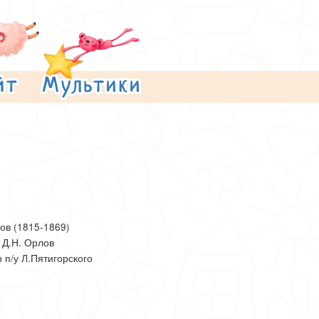
ов (1815-1869)
 Д.Н. Орлов
р п/у Л.Пятигорского