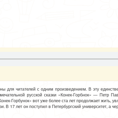
аны для читателей с одним произведением. В эту единстве
замечательной русской сказки «Конек-Горбнок» — Петр 
Конек-Горбунок» вот уже более ста лет продолжает жить, ув
 В 17 лет он поступил в Петербургский университет, а че
поэта узнала вся Россия.
ературную среду. Он познакомился с Жуковским и Пушкиным