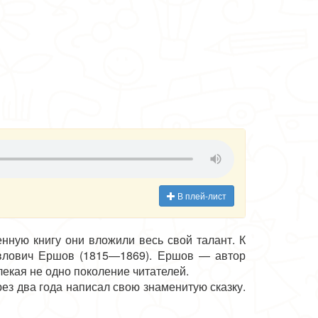
В плей-лист
нную книгу они вложили весь свой талант. К
Павлович Ершов (1815—1869). Ершов — автор
лекая не одно поколение читателей.
рез два года написал свою знаменитую сказку.
, которые тепло отозвались о произведении.