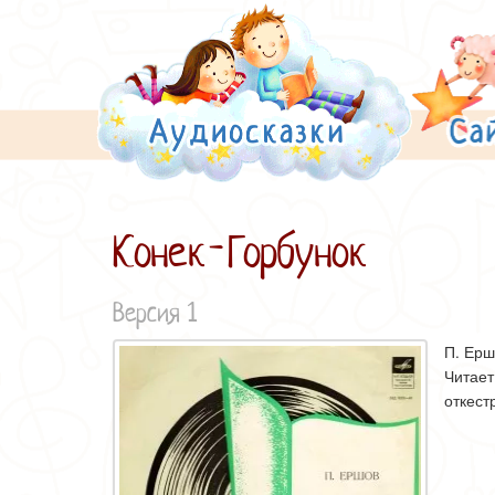
Конек-Горбунок
Версия 1
П. Ерш
Читает
откест