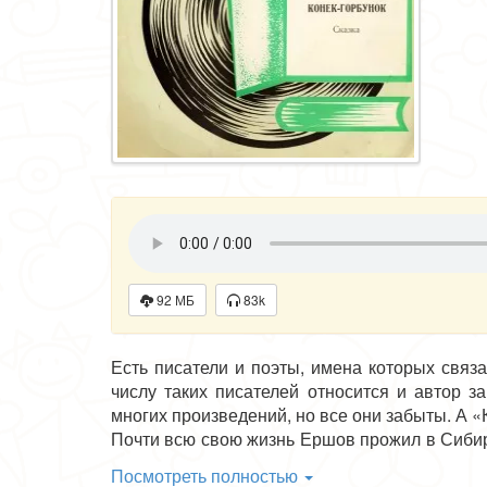
92 МБ
83k
Есть писатели и поэты, имена которых связ
числу таких писателей относится и автор 
многих произведений, но все они забыты. А «
Почти всю свою жизнь Ершов прожил в Сибири.
Вскоре она была опубликована; имя молодого 
Посмотреть полностью
Успех «Конька-Горбунка» ввел Ершова в лит