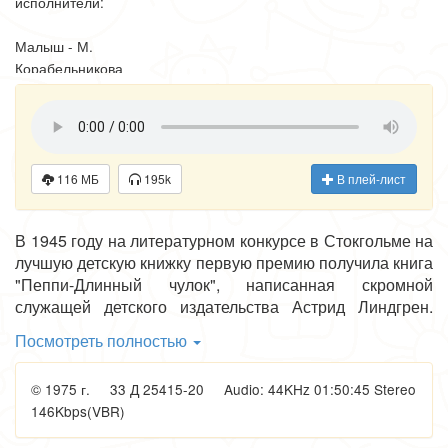
исполнители:
Малыш - М.
Корабельникова
Отец - В.
Балашов
Мать - Н.
Протопопова
Боссе - И.
116 МБ
195k
В плей-лист
Потоцкая
Беттон - 3.
В 1945 году на литературном конкурсе в Стокгольме на
Бокарева
лучшую детскую книжку первую премию получила книга
Карлсон - Н.
"Пеппи-Длинный чулок", написанная скромной
Литвинов
служащей детского издательства Астрид Линдгрен.
Кристер - 3.
Истории создании первой повести ныне известной
Бокарева
Посмотреть полностью
писательницы несколько необычна. В марте 1944 года
Гунилла - Н.
в сильную гололедицу Астрид Линдгрен упала и
Львова
© 1975 г. 33 Д 25415-20 Audio: 44KHz 01:50:45 Stereo
повредила ногу. Вынужденное пребывание в четырех
Ребенок - Ю.
146Kbps(VBR)
стенах заставило ее взяться за перо. Первоначально
Хржановский
книга была задумана как подарок дочери.
От автора - Н.