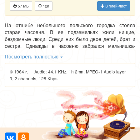
57 МБ
12k
В плей-лист
На отшибе небольшого польского городка стояла
старая часовня. В ее подземельях жили нищие,
бездомные люди. Среди них было двое детей, брат и
сестра. Однажды в часовню забрался мальчишка-
сорванец, сын судьи, и угостил их яблоками. Дети
Посмотреть полностью
подружились, несмотря на то, что взрослые запрещали
мальчику ходить к часовне, подозревая, что там живут
© 1964 г. Audio: 44.1 KHz, 1h 2mn, MPEG-1 Audio layer
воры, которые могут дурно на него повлиять. Но
3, 2 channels, 128 Kbps
случилось так, что благодаря детям из подземелья
мальчик научился по-настоящему ценить дружбу,
заботу, отзывчивость. Повесть известного русского
писателя В. Г. Короленко (1853-1921) затрагивает
вечные темы дружбы, любви, добра, заставляет
сопереживать, сочувствовать, юным героям, их
нелёгкой жизни, полной лишений.