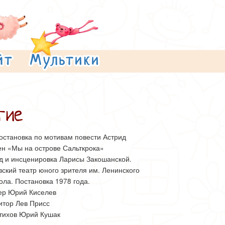
гие
остановка по мотивам повести Астрид
ен «Мы на острове Сальткрока»
д и инсценировка Ларисы Закошанской.
ский театр юного зрителя им. Ленинского
ла. Постановка 1978 года.
ер Юрий Киселев
итор Лев Присс
стихов Юрий Кушак