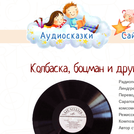
Колбаска, боцман и дру
Радиоп
Линдгр
Перево
Саратов
комсомо
Режисс
Композ
Автор 