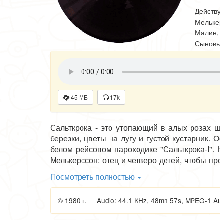
Действ
Мельке
Малин, 
Сыновь
Юхан - 
Никлас 
Пелле 
Червен,
Фру Ше
45 МБ
17k
Директо
Сальткрока - это утопающий в алых розах 
березки, цветы на лугу и густой кустарник.
белом рейсовом пароходике "Сальткрока-I".
Мелькерссон: отец и четверо детей, чтобы п
ожидали встречи с ним, особенно Мелькерссон-
Посмотреть полностью
очаровательную Столярову усадьбу.
© 1980 г. Audio: 44.1 KHz, 48mn 57s, MPEG-1 Aud