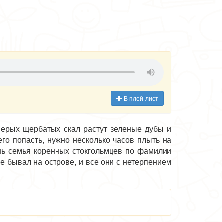
В плей-лист
серых щербатых скал растут зеленые дубы и
его попасть, нужно несколько часов плыть на
ень семья коренных стокгольмцев по фамилии
е бывал на острове, и все они с нетерпением
ится это название, поэтому я и снял там дачу,