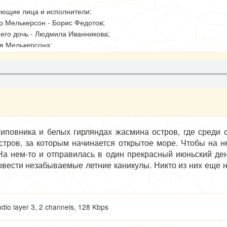
ующие лица и исполнители:
р Мелькерсон - Борис Федотов;
его дочь - Людмила Иванникова;
я Мелькерсона:
Лидия Гусева,
- Тамара Цихан,
- Юлия Федотенкова;
 колбаска - Светлана Лаврентьева;
блум - Ирина Вязовова;
р Карлберг - Григорий Цинман.
шиповника и белых гирляндах жасмина остров, где среди 
 Остров, за которым начинается открытое море. Чтобы на н
 На нем-то и отправилась в один прекрасный июньский д
ровести незабываемые летние каникулы. Никто из них еще н
старший. "Сальткрока", - сказал он задумчиво. - Мне нрав
io layer 3, 2 channels, 128 Kbps