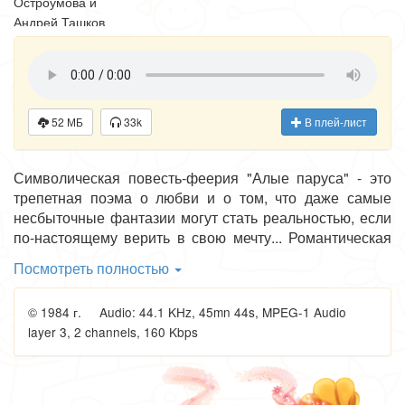
Остроумова и
Андрей Ташков
Из архивов
Гостелерадиофонда
52 МБ
33k
В плей-лист
Символическая повесть-феерия "Алые паруса" - это
трепетная поэма о любви и о том, что даже самые
несбыточные фантазии могут стать реальностью, если
по-настоящему верить в свою мечту... Романтическая
повесть явилась знаковым, культовым произведением,
Посмотреть полностью
вдохновившим многих поэтов, музыкантов и
кинематографистов на развитие целого сегмента
© 1984 г. Audio: 44.1 KHz, 45mn 44s, MPEG-1 Audio
русской романтической культуры ХХ века.
layer 3, 2 channels, 160 Kbps