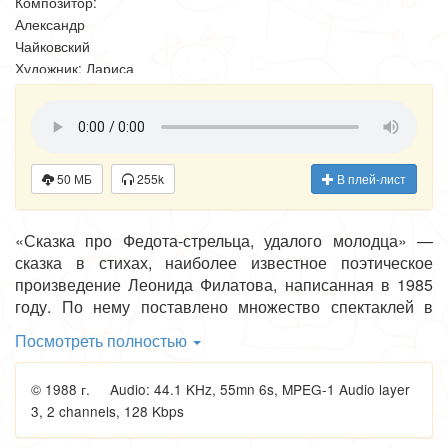
Композитор:
Александр
Чайковский
Художник: Лариса
Мурашко
50 МБ
255k
В плей-лист
«Сказка про Федота-стрельца, удалого молодца» —
сказка в стихах, наиболее известное поэтическое
произведение Леонида Филатова, написанная в 1985
году. По нему поставлено множество спектаклей в
различных театрах России и СНГ, а также сняты
Посмотреть полностью
фильмы и мультфильм. Однако по зрительским
отзывам, именно этот телеспектакль , в котором снялся
© 1988 г. Audio: 44.1 KHz, 55mn 6s, MPEG-1 Audio layer
сам Леонид Филатов в жанре театра одного актёра,
3, 2 channels, 128 Kbps
считается самой лучшей экранизацией.