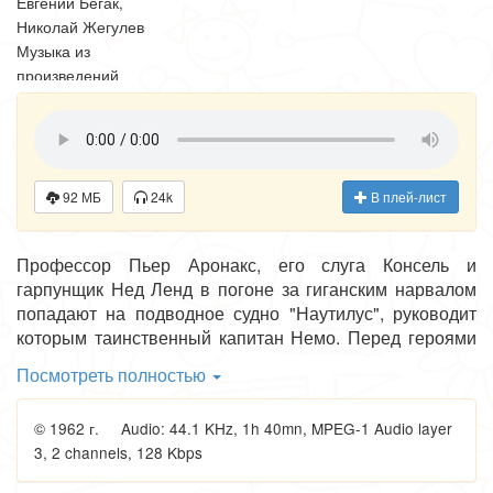
Евгений Бегак,
Николай Жегулев
Музыка из
произведений
французских
композиторов
Симфонический
оркестр п/у Леонида
Пятигорского
92 МБ
24k
В плей-лист
Режиссер: Николай
Жегулев
Профессор Пьер Аронакс, его слуга Консель и
Звукооператоры:
гарпунщик Нед Ленд в погоне за гиганским нарвалом
Николаева,
попадают на подводное судно "Наутилус", руководит
Клочкова
которым таинственный капитан Немо. Перед героями
Редактор:
разворачиваются чудеса Индийского и Тихого океанов,
Александр Дитрих
Посмотреть полностью
южных и северных морей. Они высаживаются на
Южный полюс, путешествуют по морскому дну,
Действующие лица
© 1962 г. Audio: 44.1 KHz, 1h 40mn, MPEG-1 Audio layer
охотятся в подводных лесах и сражаются со
и исполнители:
3, 2 channels, 128 Kbps
страшными представителями водной стихии. Как
Профессор Аронакс
поведут себя герои в дальнейшем... слушайте
- Леонид Топчиев