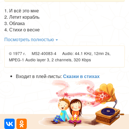
1. И всё это мне
2. Летит корабль
3. Облака
4. Стихи о весне
5. Грустная история
Посмотреть полностью
6. Чёрное и серое
7. Отчего так много света
© 1977 г. М52-40083-4 Audio: 44.1 KHz, 12mn 2s,
8. Хорошо б уехать в лес
MPEG-1 Audio layer 3, 2 channels, 320 Kbps
9. Летний вечер
10. Пастух
11. Считалка
Входит в плей-листы:
Сказки в стихах
12. Листьям время опадать
13. Осень
14. Ходит дождь по переулку
15. Первый снег
16. В саду
17. Дым
18. Перед сном
19. Вечерние стихи