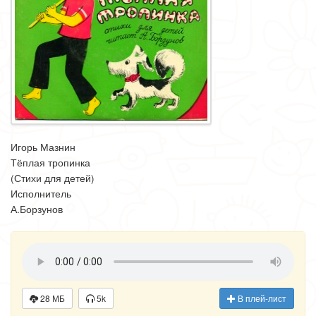
Игорь Мазнин
Тёплая тропинка
(Стихи для детей)
Исполнитель
А.Борзунов
28 МБ
5k
В плей-лист