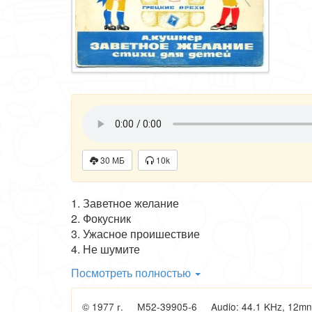
30 МБ
10k
1. Заветное желание
2. Фокусник
3. Ужасное проишествие
4. Не шумите
5. Большие неприятности
Посмотреть полностью
6. Кино
7. Игра
© 1977 г. М52-39905-6 Audio: 44.1 KHz, 12mn 58
8. Большая новость