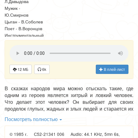
Л.Давыдова
Мужик -
Ю.Смирнов
Цыган - В.Соболев
Поет - В.Воронцов
Инструментальный
ансамбль
«Джелем» п/у
В.Воронцова
Звукорежиссер
12 МБ
6k
В плей-лист
Т.Страканова
В сказках народов мира можно отыскать такие, где
одним из героев является хитрый и ловкий человек.
Что делает этот человек? Он выбирает для своих
проделок глупых, жадных и злых людей и старается их
перехитрить, смеется над ними. И вроде бы поступает
Посмотреть полностью
этот хитрый человек не очень хорошо, обманывая
другого, да только мы не чувствуем к плуту никакой
© 1985 г. С52-21341 006 Audio: 44.1 KHz, 5mn 6s,
неприязни.Напротов, мы радуемся, когда узнаем, что