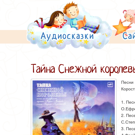
Тайна Снежной королев
Песни 
Корост
1. Пес
О.Ефр
2. Пес
С.Степ
3. Пес