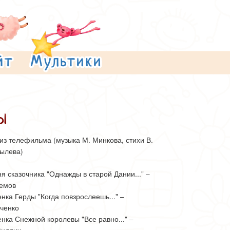
ы
из телефильма (музыка М. Минкова, стихи В.
ылева)
ня сказочника "Однажды в старой Дании..." –
емов
енка Герды "Когда повзрослеешь..." –
ченко
енка Снежной королевы "Все равно..." –