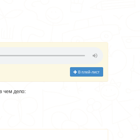
В плей-лист
в чем дело: