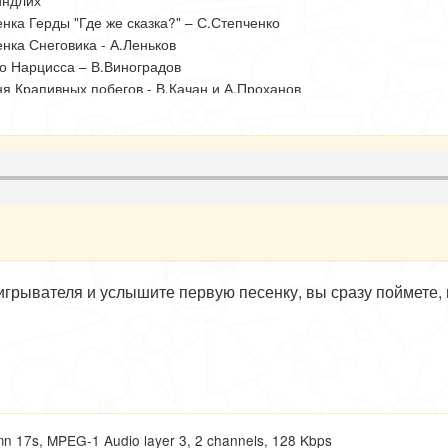
йндлих
енка Герды "Где же сказка?" – С.Степченко
енка Снеговика - А.Леньков
го Нарцисса – В.Виноградов
ня Крапивных побегов - В.Качан и А.Проханов
енка Вьюнка – В.Виноградов
ня сказочника "И в сказках наступает ночь" –
емов
сни сказочника "Отворите волшебные двери" –
емов
юга и вальс снежинок - орк. Госкино СССР п/у
пки
сенка барона, которого нет - В.Стржельчик
нго Снежной королевы – А.Фрейндлих
оигрывателя и услышите первую песенку, вы сразу поймете, 
сня Атаманши - Л.Макарова
сня Снежной королевы "О'Кей" – А.Фрейндлих
нал – О.Ефремов, С.Степченко
оскино СССР п/у С.Скрипки
17s, MPEG-1 Audio layer 3, 2 channels, 128 Kbps
ежиссер В.Виноградов