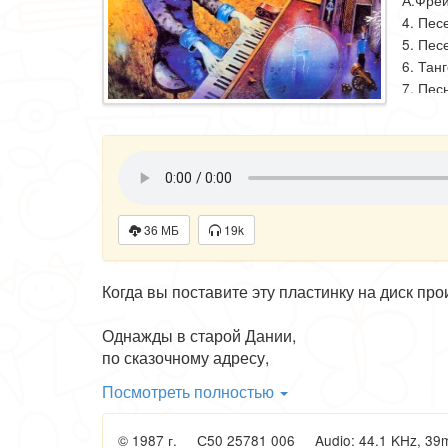
А.Фре
4. Пес
5. Пес
6. Тан
7. Пес
8. Пес
9. Пес
О.Ефр
10. Пе
О.Ефр
11. Вь
36 МБ
19k
С.Скри
12. Пе
13. Та
Когда вы поставите эту пластинку на диск пр
14. Пе
15. Пе
Однажды в старой Дании,
16. Фи
по сказочному адресу,
в одном старинном здании
Посмотреть полностью
орк. Г
придумал сказку Андерсен...
© 1987 г. С50 25781 006 Audio: 44.1 KHz, 39mn 
Звукор