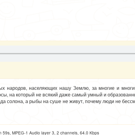
ных народов, населяющих нашу Землю, за многие и многие
росы, на который не всякий даже самый умный и образованн
ода солона, а рыбы на суше не живут, почему люди не бесс
к нам из жаркой африканской страны Гвинеи-Бисау, расск
, не только старается нас рассмешить, ужаснуть или прос
9s, MPEG-1 Audio layer 3, 2 channels, 64.0 Kbps
рее, чем целый народ, - а ведь сказку эту и придумал, и