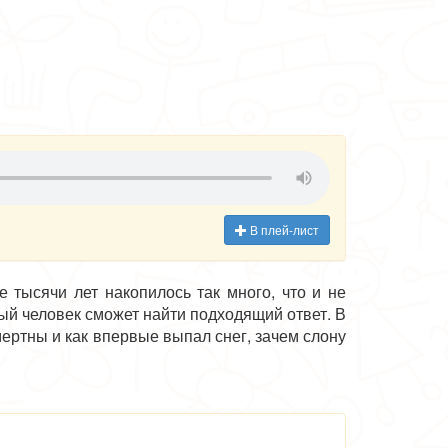
В плей-лист
 тысячи лет накопилось так много, что и не
ый человек сможет найти подходящий ответ. В
мертны и как впервые выпал снег, зачем слону
азывая о приключения добродушной Обезьяны,
то увлечь своим ярким, остроумным вымыслом.
 наполнил глубоким смыслом, и пересказывает