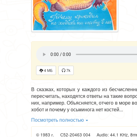
4 МБ
7k
В сказках, которых у каждого из бесчислен
пересчитать, находятся ответы на такие воп
них, например. Объясняется, отчего в море в
хобот и почему у осьминога нет костей...
Посмотреть полностью
Вот и сегодняшняя наша сказка, пришедшая 
кровожадного Крокодила и хитроумного Зайца
© 1983 г. С52-20463 004 Audio: 44.1 KHz, 8mn 5
Она еще и учит. Потому что нет учителя муд