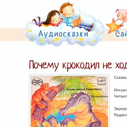
Почему крокодил не ход
Сказка
Инсцен
Читают
Звукор
Редакт