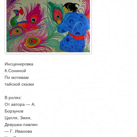
Инсценировка
К.Сониной
По мотивам
тайской сказки
В ролях:
От автора — А.
Борзунов
Цапля, Змея,
Девушка-павлин
— Г. Иванова