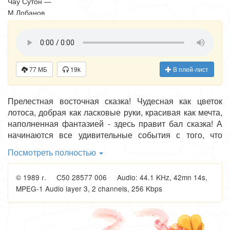
Чау Сутон —
М.Лобанов
Золотой Какаду,
Гохаген — А.
Леньков
Намарона — Т.
Ушмайкина
77 МБ
19k
В плей-лист
Черный рыцарь
— В. Кузнецов
Прелестная восточная сказка! Чудесная как цветок
Король — С.
лотоса, добрая как ласковые руки, красивая как мечта,
Цейц
наполненная фантазией - здесь правит бал сказка! А
начинаются все удивительные события с того, что
юный наследник престола во время прогулки по берегу
Посмотреть полностью
Золотого озера увидел чудесных купальщиц - дочерей
Павлиньего царя. Принц полюбил младшую из сестер.
© 1989 г. С50 28577 006 Audio: 44.1 KHz, 42mn 14s,
Но на пути их счастья встал коварный и злой
MPEG-1 Audio layer 3, 2 channels, 256 Kbps
волшебник. И как в сказке, добро и любовь всегда
побеждает зло...