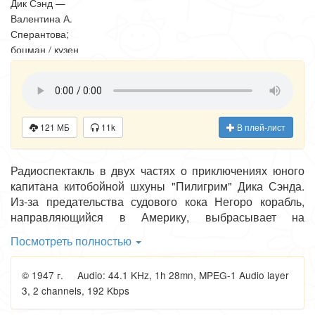
Дик Сэнд —
Валентина А.
Сперантова;
боцман / кузен
Бенедикт —
Анатолий Л.
Кубацкий;
Джек — Евгения Н.
Морес;
121 МБ
11k
В плей-лист
миссис Уэлдон —
Ольга И. Пыжова;
Радиоспектакль в двух частях о приключениях юного
Негоро — Дмитрий
капитана китобойной шхуны "Пилигрим" Дика Сэнда.
П. Фивейский;
Из-за предательства судового кока Негоро корабль,
Геркулес — Борис
направляющийся в Америку, выбрасывает на
Ю. Оленин;
африканский берег. Но отважные и благородные герои
капитан Гуль —
Посмотреть полностью
романа смело встречают опасности и преодолевают их.
Николай В. Салант;
звукоподражание —
© 1947 г. Audio: 44.1 KHz, 1h 28mn, MPEG-1 Audio layer
Иван А.
3, 2 channels, 192 Kbps
Андрюшенас.