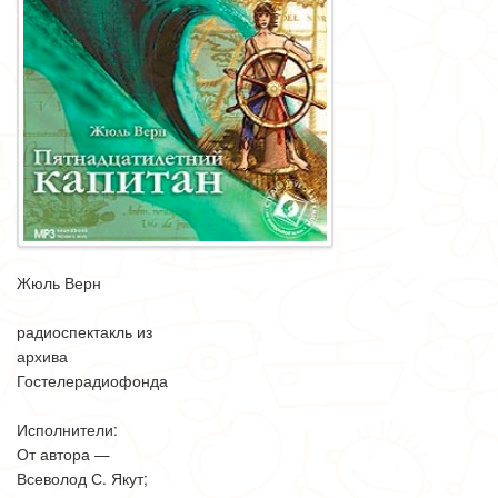
Жюль Верн
радиоспектакль из
архива
Гостелерадиофонда
Исполнители:
От автора —
Всеволод С. Якут;