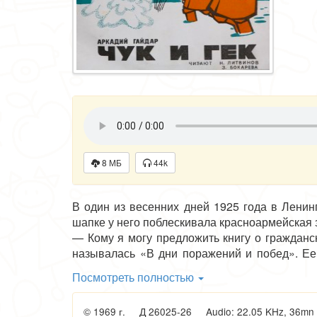
8 МБ
44k
В один из весенних дней 1925 года в Ленин
шапке у него поблескивала красноармейская 
— Кому я могу предложить книгу о гражданс
называлась «В дни поражений и побед». Ее
некоторых эпизодах из своей боевой жизни, и
Посмотреть полностью
Четырнадцатилетним подростком Аркадий 
гражданской войны: петлюровском, польско
© 1969 г. Д 26025-26 Audio: 22.05 KHz, 36mn 6s
писем, относящихся к 1921 году, Аркадий 