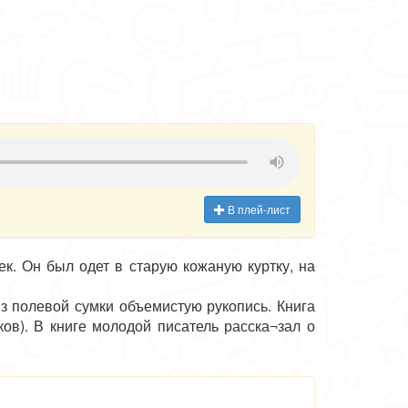
В плей-лист
к. Он был одет в старую кожаную куртку, на
з полевой сумки объемистую рукопись. Книга
в). В книге молодой писатель расска¬зал о
ойцу пришлось воевать на разных фронтах
йскими бандами в Сибири. В одном из своих
пишет: «Мною уничтожены банды Селянского,