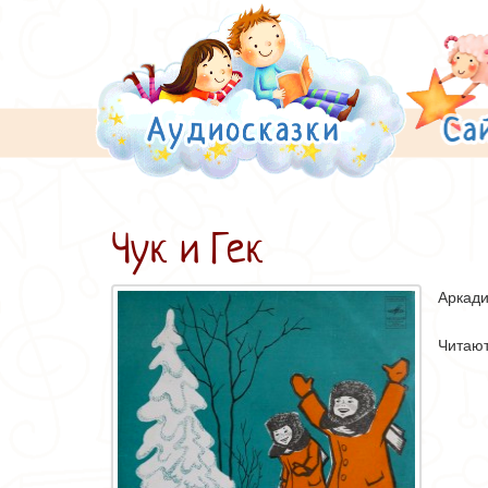
Чук и Гек
Аркади
Читают