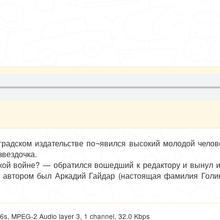
градском издательстве по¬явился высокий молодой челове
звездочка.
кой войне? — обратился вошедший к редактору и вынул и
 автором был Аркадий Гайдар (настоящая фамилия Голико
з жизни товарищей по оружию...
Гайдар ушел добровольцем в Красную Армию. Юному б
м, подавлять восстания кула¬ков, бороться с белогварде
, MPEG-2 Audio layer 3, 1 channel, 32.0 Kbps
Гайдар, ставший к тому вре¬мени красным командиром, 