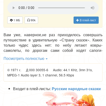
1 МБ
90k
В плей-лист
Вам уже, наверное,не раз приходилось совершать
путешествие в удивительную «Страну сказок». Каких
только чудес здесь нет: по небу летают ковры-
самолеты, по дорогам сами собой ходят сапоги-
скороходы, в садах стоят яблони с золотыми яблоками,
Посмотреть полностью
а меж кисельных берегов текут молочные реки...
Встретитесь вы сегодня со своей старой знакомой -
© 1971 г. Д 000 30055-6 Audio: 44.1 KHz, 3mn 31s,
смекалистой и хитрой лисой.Недаром же к ней за
MPEG-1 Audio layer 3, 1 channel, 56.5 Kbps
советом идут и волк,и медведь и другие обитатели
леса. Благодаря своему уму и пронырливости, рыжая
плутовка выходит целой и невредимой из любых
Входит в плей-листы:
Русские народные сказки
переделок. Ей ничего не стоит провести вокруг пальца
всякого. Но и у лисы порой случаются осечки. О том как
лисичка-сестричка попала в жестокую переделку, вы