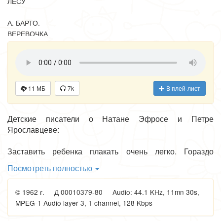
ЛЕСУ
А. БАРТО.
ВЕРЕВОЧКА
Я. АКИМ.
О ЧЕМ ГОВОРЯТ
ДВЕРИ
11 МБ
7k
В плей-лист
Дж. РОДАРИ,
перевод С.
Детские писатели о Натане Эфросе и Петре
Маршака.
Ярославцеве:
ПОЕЗДА
Заставить ребенка плакать очень легко. Гораздо
труднее вызвать у него радостную улыбку. Еще труднее
Посмотреть полностью
- веселый, громкий смех.
Натан Эфрос и Петр Ярославцев умеют не только
© 1962 г. Д 00010379-80 Audio: 44.1 KHz, 11mn 30s,
смешить ребят, но и по-настоящему радовать их. А это
MPEG-1 Audio layer 3, 1 channel, 128 Kbps
- большое и важное дело.
Еще Белинский говорил о том, какое значение имеет в