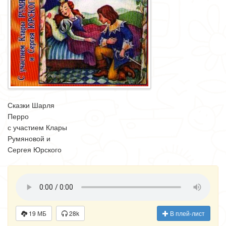
Сказки Шарля
Перро
с участием Клары
Румяновой и
Сергея Юрского
19 МБ
28k
В плей-лист