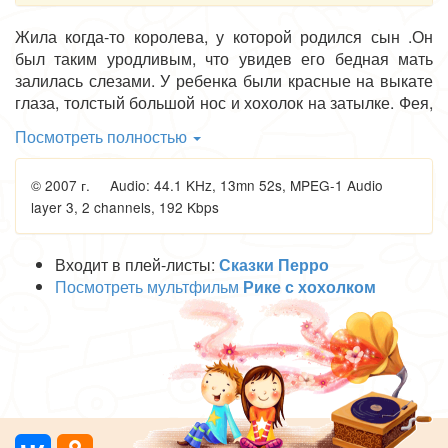
Жила когда-то королева, у которой родился сын .Он
был таким уродливым, что увидев его бедная мать
залилась слезами. У ребенка были красные на выкате
глаза, толстый большой нос и хохолок на затылке. Фея,
присутствовавшая при его рождении сказала: « Не
Посмотреть полностью
плачьте! Ваш мальчик некрасив, но зато будет умен
черезвычайно. И если за него захочет выйти замуж
© 2007 г. Audio: 44.1 KHz, 13mn 52s, MPEG-1 Audio
красавица-принцесса, он станет самым красивым на
layer 3, 2 channels, 192 Kbps
свете мужчиной». Королева успокоилась, назвала
сынка Рике с хохолком и начала любить его горячей
материской любовью.
Входит в плей-листы:
Сказки Перро
Посмотреть мультфильм
Рике с хохолком
Через год в соседнем королевстве, у другой королевы
родилась дочь. Она была такая прекрасная, что с нею
по красоте могла сравниться лишь утренняя звезда
Аврора. Роды принимала та же самая Фея.
«Государыня, я должна предупредить вас, вы родили
лучезарную, но глупую девочку. Глупее ее нет никого на
свете. Но как только ваша глупая дочь согласиться