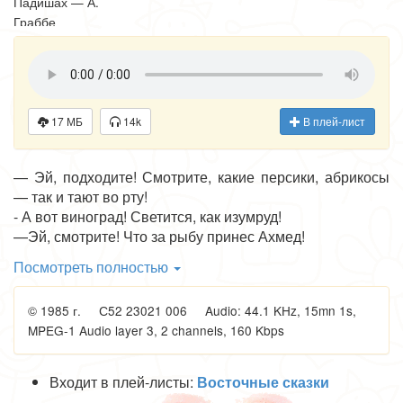
Падишах — А.
Граббе
Для младшего
школьного
возраста
Звукорежиссер Т.
Страканова
17 МБ
14k
В плей-лист
Редактор И.
Якушенко.
— Эй, подходите! Смотрите, какие персики, абрикосы
Художник Б.
— так и тают во рту!
Акулиничев
- А вот виноград! Светится, как изумруд!
—Эй, смотрите! Что за рыбу принес Ахмед!
— Ах, какая прекрасная рыба! Чешуя словно золото!
Посмотреть полностью
Услышишь эти голоса и сразу догадаешься, что перед
тобой шумный и живописный восточный базар.
© 1985 г. С52 23021 006 Audio: 44.1 KHz, 15mn 1s,
Действительно, сказка переносит
MPEG-1 Audio layer 3, 2 channels, 160 Kbps
нас в Турцию — родину чудесных сказок о
волшебницах-пери и тысячелетних джиннах ростом до
небес, злобных дивах - чудовищах,
Входит в плей-листы:
Восточные сказки
пожирающих людей, и рыбах, которые превращаются в