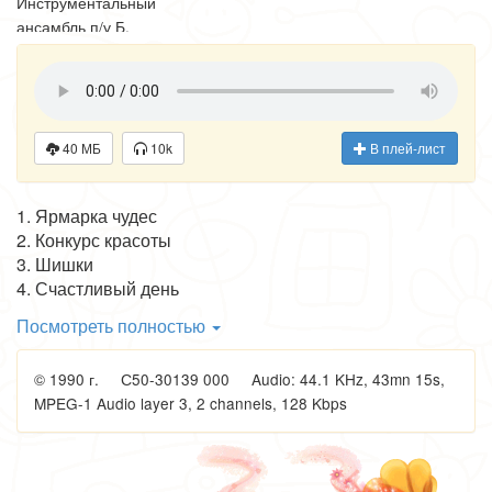
Инструментальный
ансамбль п/у Б.
Фрумкина
40 МБ
10k
В плей-лист
1. Ярмарка чудес
2. Конкурс красоты
3. Шишки
4. Счастливый день
5. Мышонок Крошка выходит на лед
Посмотреть полностью
6. Что лучше всего?
7. Как Чернобурчик в футбол играл
© 1990 г. С50-30139 000 Audio: 44.1 KHz, 43mn 15s,
8. Лечебный фотоаппарат
MPEG-1 Audio layer 3, 2 channels, 128 Kbps
9. Аист и его ученики
10. Как звери в пятнашки играли
11. Кто скорей
12. Добрая лошадь