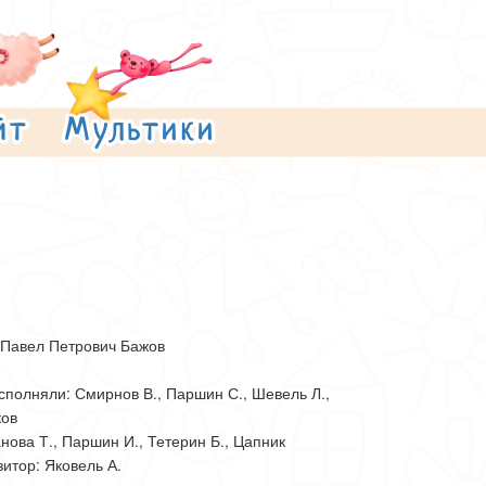
 Павел Петрович Бажов
сполняли: Смирнов В., Паршин С., Шевель Л.,
ков
анова Т., Паршин И., Тетерин Б., Цапник
итор: Яковель А.