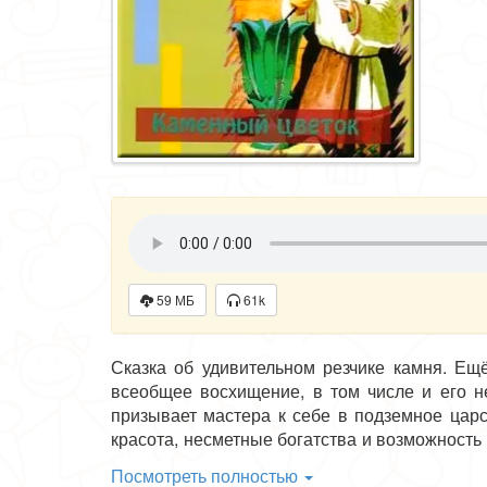
59 МБ
61k
Сказка об удивительном резчике камня. Ещ
всеобщее восхищение, в том числе и его н
призывает мастера к себе в подземное царс
красота, несметные богатства и возможность
Хозяйке не удаётся покорить сердце мастер
Посмотреть полностью
познанную им тайну камня.