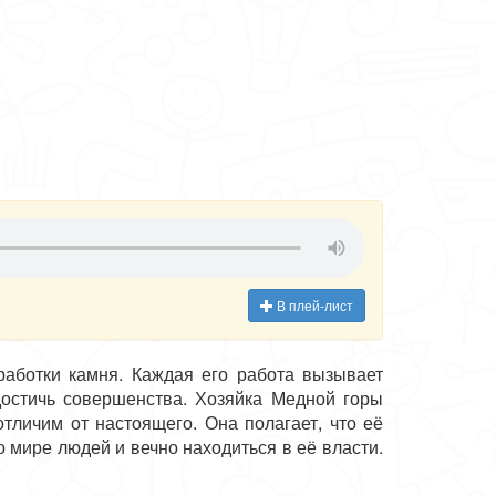
В плей-лист
работки камня. Каждая его работа вызывает
достичь совершенства. Хозяйка Медной горы
тличим от настоящего. Она полагает, что её
 мире людей и вечно находиться в её власти.
ется найти любимого. С собой Данила уносит