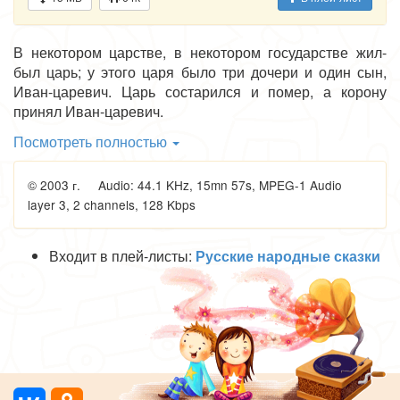
В некотором царстве, в некотором государстве жил-
был царь; у этого царя было три дочери и один сын,
Иван-царевич. Царь состарился и помер, а корону
принял Иван-царевич.
Как узнали про то соседние короли, сейчас собрали
Посмотреть полностью
несчетные войска и пошли на него войною.
Иван-царевич не знает, как ему быть; приходит к своим
© 2003 г. Audio: 44.1 KHz, 15mn 57s, MPEG-1 Audio
сестрам и спрашивает:
layer 3, 2 channels, 128 Kbps
— Любезные мои сестрицы! Что мне делать? Все
короли поднялись на меня войною.
— Ах ты, храбрый воин! Чего убоялся? Как же Белый
Входит в плей-листы:
Русские народные сказки
Полянин воюет с бабой-ягою — золотой ногою,
тридцать лет с коня не слезает, роздыху не знает? А ты,
ничего не видя, испугался!
Иван-царевич тотчас оседлал своего доброго коня,
надел сбрую ратную, взял меч-кладенец, копье
долгомерное и плетку шелковую и выехал против
неприятеля...