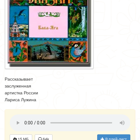
Рассказывает
заслуженная
артистка России
Лариса Лужина
15 МБ
64k
В плей-лист