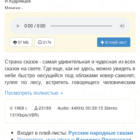
И.Кудрявцев
Мачеха -
А.Костюкова
1-я дочка -
О.Тарасова
2-я дочка -
С.Шеповалова
37 МБ
317k
В плей-лист
Куколка -
Е.Деревенщикова
Страна сказок - самая удивительная и чудесная из всех
Баба-Яга -
сказок на свете. Где еще, как не здесь, можно увидеть в
И.Мазинг
небе быстро несущийся под облаками ковер-самолет,
Голубь -
гуляя по лесу, встретить говорящего человеческим
Е.Началов
языком Серого Волка или же случайно набрести на
Царевич -
Посмотреть полностью
ветхую избушку Бабы-Яги!?
Э.Зорин
Царь - Д.Липман
© 1968 г. Д-23189 Audio: 44KHz 00:39:15 Stereo
Много столетий, а может быть, и тысячелетий стоит
Ведущий -
131Kbps(VBR)
одиноко в лесу избушка Бабы-Яги на курьих ножках,
А.Покровский
пугая прохожих частоколом из людских костей и
Режисер
черепами, водруженными на высокие колья. Какой
Г.Синельников
Входит в плей-листы:
Русские народные сказки
смельчак своей волей пойдет к страшной колдунье? Да,
Оркестр
Посмотреть мультфильм
Василиса Прекрасная