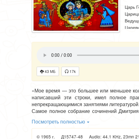
Царь Г
Царица
Ведущ
Царевн
Царев
Король
Красик
Режисс
Ансамб
43 МБ
17k
академ
Дириже
Звукор
«Мое время — это большее или меньшее коли
Редакт
написавший эти строки, имел полное пра
непрекращающимися занятиями литературой
Самое полное собрание сочинений Дмитрия
томов.., не будь он так строг к себе. Рукоп
Посмотреть полностью
ясностью изложения. Очень многие из его со
потом не переиздавались и тем более не в
© 1965 г. Д15747-48 Audio: 44.1 KHz, 23mn 21s,
местных воротил-золотопромышленников, чт