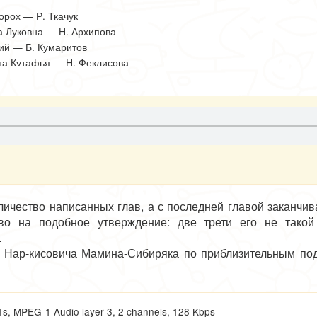
орох — Р. Ткачук
 Луковна — Н. Архипова
ий — Б. Кумаритов
а Кутафья — Н. Феклисова
на Горошинка — Н. Защипина
 Косарь — Г. Богданов
 — Ю. Васильев
ер О. Глубокова
ль солистов оркестра Государственного
ического Большого театра СССР
р А. Лазарев
ежиссер И. Слепнев
чество написанных глав, а с последней главой заканчивае
ор И. Якушенко
во на подобное утверждение: две трети его не тако
.
 Нар-кисовича Мамина-Сибиряка по приблизительным под
иси его произведений носят следы кропотливейшей работы на
чинений по воле автора увидели свет впервые и однажды т
ключались в сборники. Даже те из его уральских романо
 MPEG-1 Audio layer 3, 2 channels, 128 Kbps
о по сей день читаются миллионами людей на десятках яз