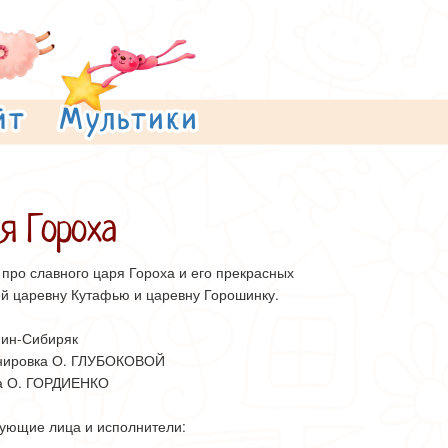
я Гороха
 про славного царя Гороха и его прекрасных
й царевну Кутафью и царевну Горошинку.
мин-Сибиряк
нировка О. ГЛУБОКОВОЙ
а О. ГОРДИЕНКО
ующие лица и исполнители: