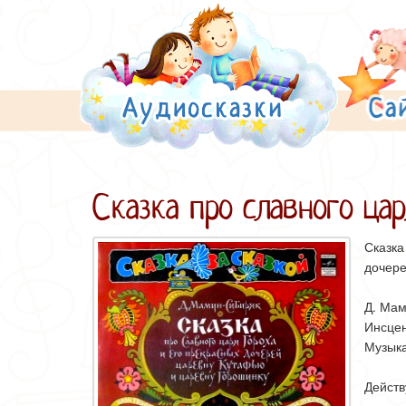
Сказка про славного цар
Сказка
дочере
Д. Ма
Инсце
Музык
Действ