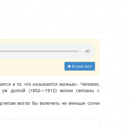
В плей-лист
тся и то, что называется жизнью». Человек,
й уж долгой (1852—1912) жизни связаны с
счетам могло бы включить не меньше сотни
д словом, над чистотой языка, доступностью и
олько на страницах периодических изданий, а
в об истории возвышения и диком произволе
ыков, без конца переиздаются и заслуженно