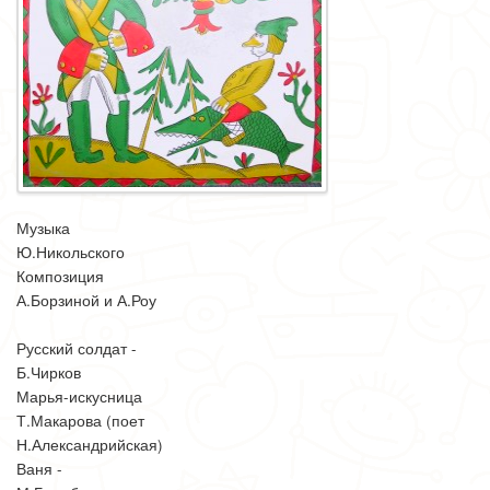
Музыка
Ю.Никольского
Композиция
А.Борзиной и А.Роу
Русский солдат -
Б.Чирков
Марья-искусница
Т.Макарова (поет
Н.Александрийская)
Ваня -