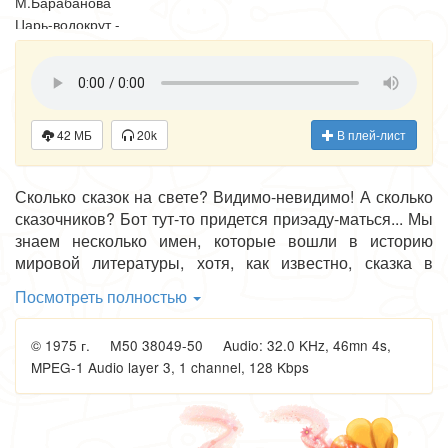
М.Барабанова
Царь-водокрут -
Эраст Гарин
Аленушка -
А.Хaритонова
Квак - Г.Милляр
Пастух - В.Лепко
42 МБ
20k
В плей-лист
Белочка - Н.Зорская
Сказочник -
Сколько сказок на свете? Видимо-невидимо! А сколько
Л.Потемкин
сказочников? Бот тут-то придется приэаду-маться... Мы
знаем несколько имен, которые вошли в историю
мировой литературы, хотя, как известно, сказка в
самом-самом своем начале придумывалась не одним
Посмотреть полностью
человеком, а складывалась веками, допол-нялась
множеством людей. И среди этих имен— среди имен
© 1975 г. М50 38049-50 Audio: 32.0 KHz, 46mn 4s,
людей, сумевших «бродячие сюжеты» наполнить
MPEG-1 Audio layer 3, 1 channel, 128 Kbps
содержанием, глубокой мыслью, выделить на то, «для
чего сказка сказывается», — совсем особое место
занимает имя советского драматурга Евгения Львовича
Шварца (1896—1958).