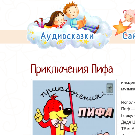
Приключения Пифа
инсцен
музыка
Исполн
Пиф — 
Геркул
Дедя Ц
Тётя А