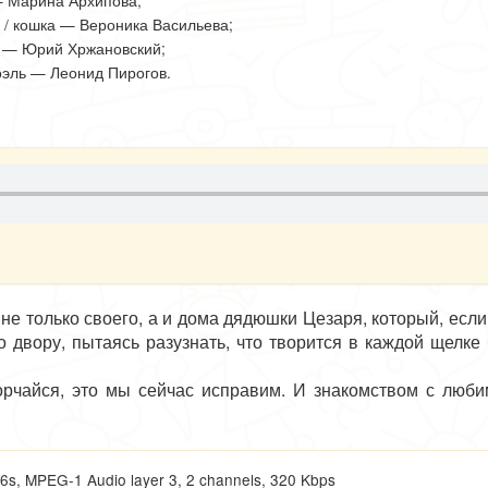
 Марина Архипова;
 / кошка — Вероника Васильева;
 — Юрий Хржановский;
эль — Леонид Пирогов.
ер Л.Веледницкая
р п.у Шермана
 не только своего, а и дома дядюшки Цезаря, который, есл
 двору, пытаясь разузнать, что творится в каждой щелк
орчайся, это мы сейчас исправим. И знакомством с лю
мен и сообразителен, он ни за что не даст в обиду маленьк
 французских коммунистов «Юманите». Очень скоро «стран
угих стран.
, MPEG-1 Audio layer 3, 2 channels, 320 Kbps
вно был щенком. Теперь он немножко подрос и помога