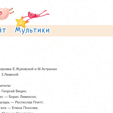
ировка Е.Жуковской и М.Астрахан
 З.Левиной
ители:
Георгий Вицин;
ес — Борис Левинсон;
езарь — Ростислав Плятт;
гата — Елена Понсова;