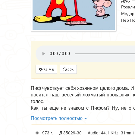
Дуду —
Розали
Медор
Пер Но
режисс
оркест
72 МБ
50k
Пиф чувствует себя хозяином целого дома. И
носится наш веселый лохматый проказник по
голос.
Как, ты еще не знаком с Пифом? Ну, не ог
гордиться. Ведь Пиф отважен и великодушен, у
Посмотреть полностью
Впервые Пиф появился на страницах газеты
и взрослых не только Франции, но и многих др
© 1973 г. Д 35029-30 Audio: 44.1 KHz, 31mn 16s
Этот добродушный рыжий пес совсем неда