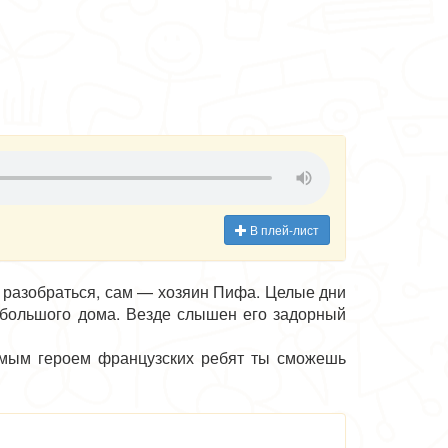
В плей-лист
и разобраться, сам — хозяин Пифа. Целые дни
е большого дома. Везде слышен его задорный
бимым героем французских ребят ты сможешь
их и слабых!
ичка Пифа» стала популярной среди малышей
ет другим малышам. Пиф умеет смеяться и