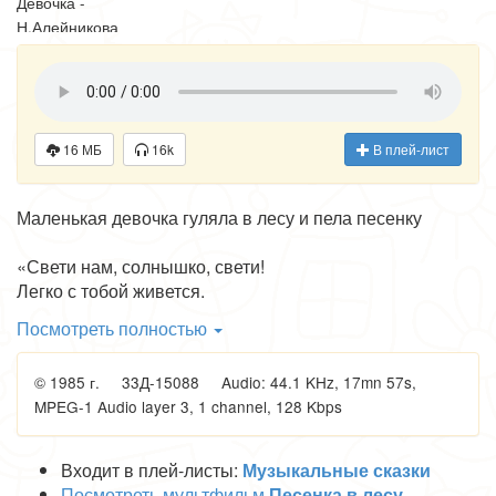
Девочка -
Н.Алейникова
Дятел -
Е.Домбровская
Еж - Г.Чернецов
Медведь -
Е.Белопухова
16 МБ
16k
В плей-лист
Квакша -
Г.Герасимова
Маленькая девочка гуляла в лесу и пела песенку
Журавлиха -
Г.Егина
«Свети нам, солнышко, свети!
От автора -
Легко с тобой живется.
Николай
И даже песенка в пути
Литвинов
Посмотреть полностью
Сама собой поется.
Оркестр.Дирижер
От нас за тучи-облака
А.Жюрайтис
© 1985 г. 33Д-15088 Audio: 44.1 KHz, 17mn 57s,
Не уходи, не надо -
MPEG-1 Audio layer 3, 1 channel, 128 Kbps
И лес, и поле, и река
Теплу и солнцу рады.
Послушай песенку мою:
Входит в плей-листы:
Музыкальные сказки
Свети с утра до ночи!
Посмотреть мультфильм
Песенка в лесу