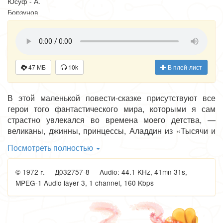
Юсуф - А.
Борзунов
Мохан - М.
Корабельникова
Принцесса - Е.
Райкина
Мать - Н.
47 МБ
10k
В плей-лист
Каташова
Падишах - Е.
В этой маленькой повести-сказке присутствуют все
Весник
герои того фантастического мира, которыми я сам
Староста - Я.
страстно увлекался во времена моего детства, —
Беленький
великаны, джинны, принцессы, Аладдин из «Тысячи и
Робот - Н.
одной ночи» с его волшебной лампой, шапка-
Малишевский
Посмотреть полностью
невидимка Сулеймана, которая скрывает того, кто её
Торговец - Л.
надел, от людских глаз и позволяет ему пройти
Каневский
© 1972 г. Д032757-8 Audio: 44.1 KHz, 41mn 31s,
незамеченным, куда он только пожелает. Всех этих
MPEG-1 Audio layer 3, 1 channel, 160 Kbps
героев, все чудеса волшебного мира, которые долгие
Режиссер - В.
годы занимают ум и воображение ребёнка, — вы
Иванов
встретите в этой сказке.
Оркестр п/у К.
Кримца