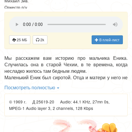
Михаил Зив.
Оркестр п/у
Василия
Ширинского
Исполнители:
Ведущий —
25 МБ
2k
В плей-лист
Николай В.
Литвинов;
Мы расскажем вам историю про мальчика Еника.
Еник — Лидия Н.
Случилась она в старой Чехии, в те времена, когда
Князева;
несладко жилось там бедным людям.
Директор цирка
Маленький Еник был сиротой. Отца и матери у него не
— Александр А.
было, не было и родного дома. Ночевал он на улице
Пелевин;
Посмотреть полностью
или под мостом. От дождя пряталася в подворотне.
Трубочист —
В дождь хорошо сидеть в теплой комнате и слушать,
Евгений Н.
© 1969 г. Д 25619-20 Audio: 44.1 KHz, 27mn 0s,
как трещат дрова в печи. Но что поделать, если у
Васильев;
MPEG-1 Audio layer 3, 2 channels, 128 Kbps
человека нет своего дома? Остается мерзнуть под
1-й клоун / хозяин
воротами и слушать песню бездомного старика-
лавки — Михаил
шарманщика...
Абрамов;
1-я пани /